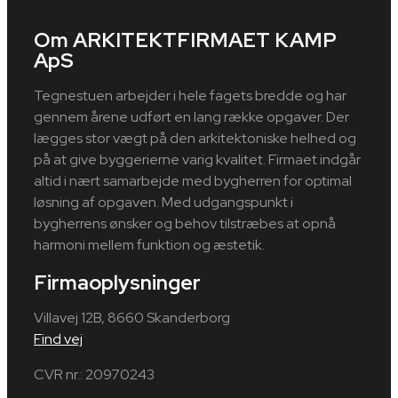
Om ARKITEKTFIRMAET KAMP
ApS
Tegnestuen arbejder i hele fagets bredde og har
gennem årene udført en lang række opgaver. Der
lægges stor vægt på den arkitektoniske helhed og
på at give byggerierne varig kvalitet. Firmaet indgår
altid i nært samarbejde med bygherren for optimal
løsning af opgaven. Med udgangspunkt i
bygherrens ønsker og behov tilstræbes at opnå
harmoni mellem funktion og æstetik.
Firmaoplysninger
Villavej 12B, 8660 Skanderborg
Find vej
CVR nr.: 20970243