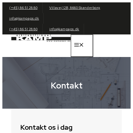
Hop
(+45) 86 51 28 80
Villavej 12B, 8660 Skanderborg
til
info@kampaps.dk
indhold
(+45) 86 51 28 80
info@kampaps.dk
Menu
Kontakt
Kontakt os i dag