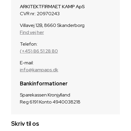
ARKITEKTFIRMAET KAMP ApS
CVR nr.: 20970243
Villavej 12B, 8660 Skanderborg
Find vej her
Telefon:
(+45) 86 51 28 80
E-mail:
info@kampaps.dk
Bankinformationer
Sparekassen Kronjylland
Reg 6191 Konto 4940038218
Skriv til os