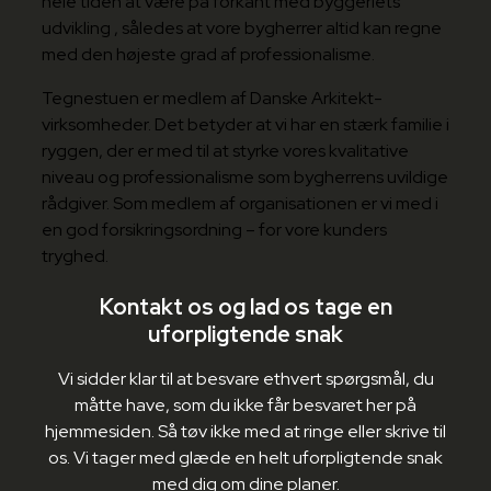
hele tiden at være på forkant med byggeriets
udvikling , således at vore bygherrer altid kan regne
med den højeste grad af professionalisme.
Tegnestuen er medlem af Danske Arkitekt-
virksomheder. Det betyder at vi har en stærk familie i
ryggen, der er med til at styrke vores kvalitative
niveau og professionalisme som bygherrens uvildige
rådgiver. Som medlem af organisationen er vi med i
en god forsikringsordning – for vore kunders
tryghed.
Kontakt os og lad os tage en
uforpligtende snak
Vi sidder klar til at besvare ethvert spørgsmål, du
måtte have, som du ikke får besvaret her på
hjemmesiden. Så tøv ikke med at ringe eller skrive til
os. Vi tager med glæde en helt uforpligtende snak
med dig om dine planer.