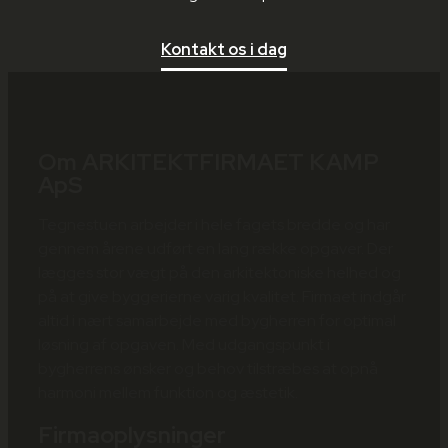
Kontakt os i dag
Om ARKITEKTFIRMAET KAMP
ApS
Tegnestuen arbejder i hele fagets bredde og har
gennem årene udført en lang række opgaver. Der
lægges stor vægt på den arkitektoniske helhed og
på at give byggerierne varig kvalitet. Firmaet indgår
altid i nært samarbejde med bygherren for optimal
løsning af opgaven. Med udgangspunkt i
bygherrens ønsker og behov tilstræbes at opnå
harmoni mellem funktion og æstetik.
Firmaoplysninger