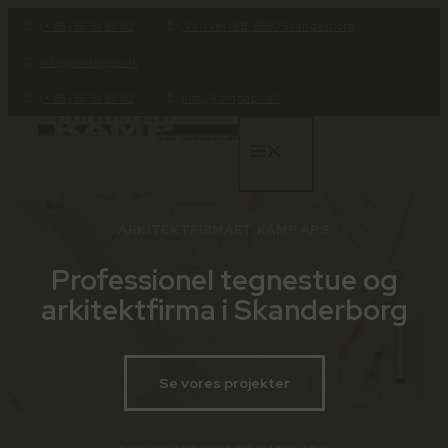
Hop
(+45) 86 51 28 80
Villavej 12B, 8660 Skanderborg
til
info@kampaps.dk
indhold
(+45) 86 51 28 80
info@kampaps.dk
Menu
ARKITEKTFIRMAET KAMP APS
Professionel tegnestue og
arkitektfirma i Skanderborg
Se vores projekter