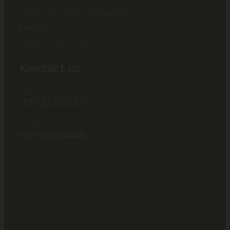
Villavej 12B, 8660 Skanderborg
Find vej
CVR nr.: 20970243
Kontakt os
Telefon:
(+45) 86 51 28 80
E-mail:
info@kampaps.dk