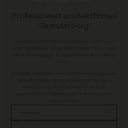
ARKITEKTFIRMAET KAMP APS
Professionelt arkitektfirma i
Skanderborg
Arkitektfirmaet KAMP blev etableret i 1980 og er
siden 1998 blevet drevet af Kurt Kamp. Det er vores
mål at skabe byggeri af høj arkitektonisk og teknisk
kvalitet.
Vi lægger vægt på et tæt og tillidsfuldt samspil med
vores bygherrer og samarbejdspartnere, da vi
mener at et godt samarbejde er en af de
væsentligste forudsætninger for en succesfuld
byggeproces.
Projekter